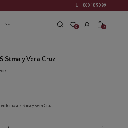
868 18 50 99
IOS
0
0
 Stma y Vera Cruz
seña
en torno a la Stma y Vera Cruz