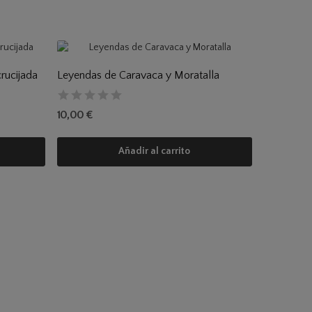
rucijada
Leyendas de Caravaca y Moratalla
CAMINO D
10,00 €
5,00 €
Añadir al carrito