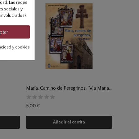
idad. Las redes
es sociales y
 involucrados?
ptar
vacidad y cookies
María, Camino de Peregrinos: "Via Mariae"
5,00 €
Añadir al carrito