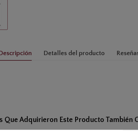
Descripción
Detalles del producto
Reseña
es Que Adquirieron Este Producto También