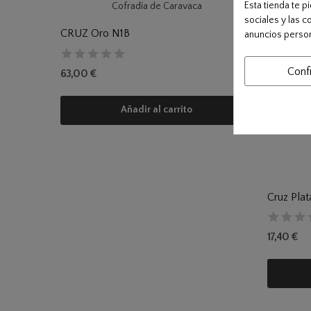
Esta tienda te 
sociales y las c
CRUZ Oro N1B
anuncios person
Conf
63,00 €
Añadir al carrito
Cruz Pla
17,40 €