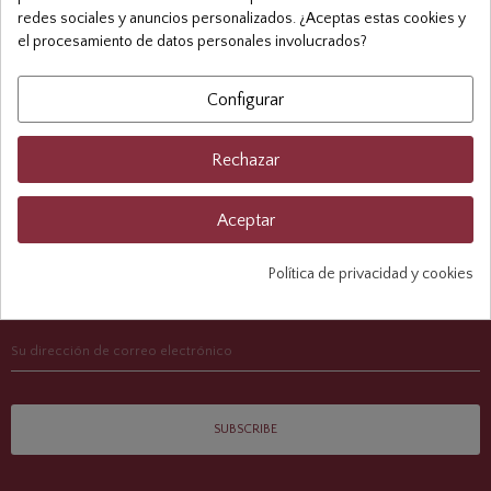
redes sociales y anuncios personalizados. ¿Aceptas estas cookies y
Dirección:
C/ Las Monjas, 9. Caravaca de la Cruz (Murcia)
el procesamiento de datos personales involucrados?
Teléfono:
(+34) 968 70 75 28
Email:
administracion@lacruzdecaravaca.es
Configurar
Rechazar

Información
Aceptar

Mi Cuenta
Política de privacidad y cookies
Suscríbete A Nuestra Newsletter
SUBSCRIBE