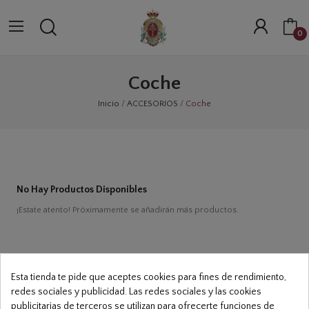
0
Coche
Inicio
ACCESORIOS
Coche
No Hay Productos Disponibles
¡Estate atento! Próximamente se añadirán más productos.
Esta tienda te pide que aceptes cookies para fines de rendimiento,
Real E Ilustre Cofradía De La Stma. Y Vera Cruz
redes sociales y publicidad. Las redes sociales y las cookies
De Caravaca
publicitarias de terceros se utilizan para ofrecerte funciones de