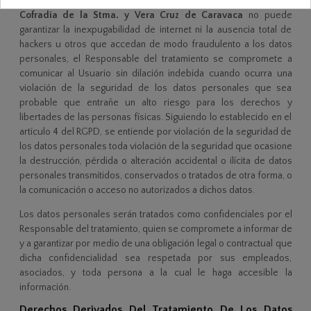
Sin embargo, debido a que
Tienda Online de la Real e Ilustre
Cofradía de la Stma. y Vera Cruz de Caravaca
no puede
garantizar la inexpugabilidad de internet ni la ausencia total de
hackers u otros que accedan de modo fraudulento a los datos
personales, el Responsable del tratamiento se compromete a
comunicar al Usuario sin dilación indebida cuando ocurra una
violación de la seguridad de los datos personales que sea
probable que entrañe un alto riesgo para los derechos y
libertades de las personas físicas. Siguiendo lo establecido en el
artículo 4 del RGPD, se entiende por violación de la seguridad de
los datos personales toda violación de la seguridad que ocasione
la destrucción, pérdida o alteración accidental o ilícita de datos
personales transmitidos, conservados o tratados de otra forma, o
la comunicación o acceso no autorizados a dichos datos.
Los datos personales serán tratados como confidenciales por el
Responsable del tratamiento, quien se compromete a informar de
y a garantizar por medio de una obligación legal o contractual que
dicha confidencialidad sea respetada por sus empleados,
asociados, y toda persona a la cual le haga accesible la
información.
Derechos Derivados Del Tratamiento De Los Datos