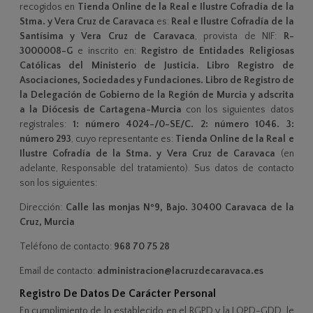
recogidos en
Tienda Online de la Real e Ilustre Cofradía de la
Stma. y Vera Cruz de Caravaca
es:
Real e Ilustre Cofradía de la
Santísima y Vera Cruz de Caravaca
, provista de NIF:
R-
3000008-G
e inscrito en:
Registro de Entidades Religiosas
Católicas del Ministerio de Justicia. Libro Registro de
Asociaciones, Sociedades y Fundaciones. Libro de Registro de
la Delegación de Gobierno de la Región de Murcia y adscrita
a la Diócesis de Cartagena-Murcia
con los siguientes datos
registrales:
1: número 4024-/0-SE/C. 2: número 1046. 3:
número 293
, cuyo representante es:
Tienda Online de la Real e
Ilustre Cofradía de la Stma. y Vera Cruz de Caravaca
(en
adelante, Responsable del tratamiento). Sus datos de contacto
son los siguientes:
Dirección:
Calle las monjas Nº9, Bajo. 30400 Caravaca de la
Cruz, Murcia
Teléfono de contacto:
968 70 75 28
Email de contacto:
administracion@lacruzdecaravaca.es
Registro De Datos De Carácter Personal
En cumplimiento de lo establecido en el RGPD y la LOPD-GDD, le