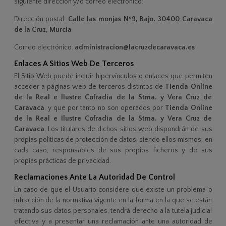
siguiente dirección y/o correo electrónico:
Dirección postal:
Calle las monjas Nº9, Bajo. 30400 Caravaca
de la Cruz, Murcia
Correo electrónico:
administracion@lacruzdecaravaca.es
Enlaces A Sitios Web De Terceros
El Sitio Web puede incluir hipervínculos o enlaces que permiten
acceder a páginas web de terceros distintos de
Tienda Online
de la Real e Ilustre Cofradía de la Stma. y Vera Cruz de
Caravaca
, y que por tanto no son operados por
Tienda Online
de la Real e Ilustre Cofradía de la Stma. y Vera Cruz de
Caravaca
. Los titulares de dichos sitios web dispondrán de sus
propias políticas de protección de datos, siendo ellos mismos, en
cada caso, responsables de sus propios ficheros y de sus
propias prácticas de privacidad.
Reclamaciones Ante La Autoridad De Control
En caso de que el Usuario considere que existe un problema o
infracción de la normativa vigente en la forma en la que se están
tratando sus datos personales, tendrá derecho a la tutela judicial
efectiva y a presentar una reclamación ante una autoridad de